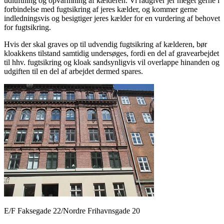
udluftning og opvarmning af kælderen. Vi rådgiver jer meget gerne i
forbindelse med fugtsikring af jeres kælder, og kommer gerne
indledningsvis og besigtiger jeres kælder for en vurdering af behovet
for fugtsikring.
Hvis der skal graves op til udvendig fugtsikring af kælderen, bør
kloakkens tilstand samtidig undersøges, fordi en del af gravearbejdet
til hhv. fugtsikring og kloak sandsynligvis vil overlappe hinanden og
udgiften til en del af arbejdet dermed spares.
E/F Faksegade 22/Nordre Frihavnsgade 20