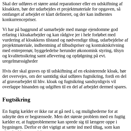
Skal der udføres et større antal reparationer eller en udskiftning af
kloakken, bør der udarbejdes et projektmateriale for opgaven, så
omfanget af arbejdet er klart defineret, og der kan indhentes
konkurrencepriser.
Vi har på baggrund af samarbejde med mange ejendomme god
erfaring i kloakarbejder og kan rådgive jer i hele forløbet med
vurdering af kloakkens tilstand og nødvendige tiltag, udarbejdelse af
projektmateriale, indhentning af tilbudspriser og kontraktskrivning
med entreprenør, byggeledelse herunder økonomisk styring, tilsyn
og kvalitetssikring samt aflevering og opfølgning på evt.
uregelmæssigheder
Hvis der skal graves op til udskiftning af en eksisterende kloak, bør
det overvejes, om der samtidig skal udføres fugtsikring, fordi en del
af gravearbejdet til hhv. kloak og fugtsikring sandsynligvis vil
overlappe hinanden og udgiften til en del af arbejdet dermed spares.
Fugtsikring
En fugtig kælder er ikke rar at gå ned i, og mulighederne for at
udnytte den er begrænsede. Men det største problem med en fugtig
kælder er, at fugtproblemerne kan sprede sig til længere oppe i
bygningen. Derfor er det vigtigt at sætte ind med tiltag, som kan