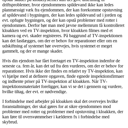
driftsproblemer, hvor ejendommens spildevand ikke kan ledes
planmæssigt væk fra ejendommen, der kan forekomme opstuvning
af spildevand i bygningen, der kan ledes spildevand ud i jorden og
evt. opfugte bygningen, og der kan opstå problemer med rotter i
ejendommen. Derfor bør man med jævne mellemrum få kontrolleret
kloakken ved en TV-inspektion, hvor kloakken filmes med et
kamera og evt. skader registreres. På baggrund af TV-inspektionen
kan det fastlægges, om der er behov for reparationer eller om en
udskiftning af systemet bør overvejes, hvis systemet er meget
gammelt, og der er mange skader.
Hvis din ejendom har fået foretaget en TV-inspektion indenfor de
seneste ca. fem år, kan det ud fra den vurderes, om der er behov for
reparationer. Hvis ikke der findes en relativt ny TV-inspektion, kan
vi hjælpe med at definere opgaven, finde egnede inspektionsfirmaer
og indhente priser på TV-inspektion af kloakken. Når TV-
inspektionsmaterialet foreligger, kan vi se det i gennem og vurdere,
hvilke tiltag, der evt. er nødvendige.
I forbindelse med arbejder på kloakken skal det overvejes hvilke
foranstaltninger, der skal gøres for at sikre ejendommen mod
problemer med rotter og problemer med opstuvning i kloakken, der
kan føre til oversvømmelser i kælderen fx i forbindelse med
skybrud.