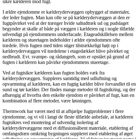
sikre kælderen mod fugt.
I ældre ejendomme er kælderydervæggen opbygget af materialer,
der leder fugten. Man kan ofte se på kælderydervæggen at den er
fugtpåvirket ved at der trænger hvide saltudtræk ud og pudslaget
begynder at skalle af både på væggen i kælderen og i nogle tilfælde
udvendigt på ejendommens underfacade. Etageadskillelsen mellem
kælderen og stueetagen indeholder i ældre ejendommen ofte
trædele. Hvis fugten med tiden stiger tilstrækkeligt højt op i
kælderydervæggen vil trædelene i etagedækket blive påvirket og
nedbrudt. Evt. svampe- og rådangreb, som er opstået på grund af
fugten i kælderen kan påvirke ejendommens stueetage.
Ved at fugtsikre kælderen kan fugten holdes væk fra
kælderydervæggen. Suppleres samtidig med udluftning og
opvarmning af kælderen, kan en fugtig kælder blive forvandlet til en
sund og tør kælder. Der findes mange metoder til fugtsikring, og der
afhængig af hvorfra den enkelte ejendom er påvirket af fugt, kan en
kombination af flere metoder, være løsningen.
Thermwork har været med til at afhjælpe fugtproblemer i flere
ejendomme, og vi vil i langt de fleste tilfælde anbefale, at kælderen
fugtsikres ved montering af udvendig isolering af
kælderydervæggene med et diffusionsåbent materiale, etablering af
omfangsdræn omkring bygningen suppleret med etablering af øget