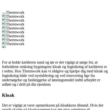
For at holde kælderen sund og tør er det vigtigt at sørge for, at
forholdene omkring bygningens kloak og fugtsikring af kælderen er
i orden. Hos Thermwork kan vi rådgive og hjælpe dig med kloak og
fugtsikring både ved nyetablering og ved renovering lige fra
undersøgelse og fastlæggelse af løsningsmodel indtil arbejdet er
udført og i drift på din ejendom.
Kloak
Det er vigtigt at være opmærksom på kloakkens tilstand. Hvis der
opstår skader på kloaksystemet kan det give anledning til